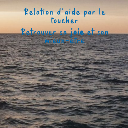
Relation d’aide par le
toucher
Retrouver sa
joie
et son
mieux-être